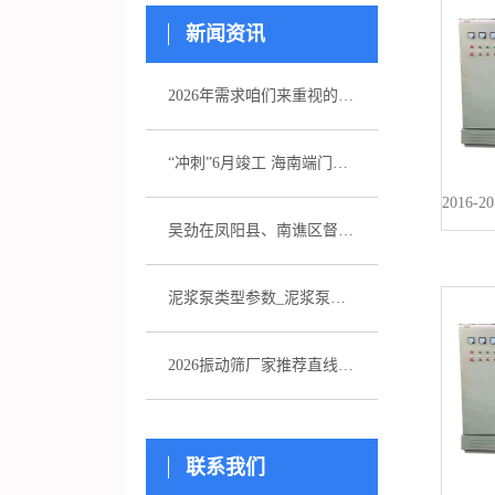
新闻资讯
2026年需求咱们来重视的五家注浆泵厂家引荐
“冲刺”6月竣工 海南端门岭矿区（二期）年产530万吨花岗岩骨料项目综合楼封顶
吴劲在凤阳县、南谯区督导杰出生态环境问题整改作业
泥浆泵类型参数_泥浆泵选型_图片
2026振动筛厂家推荐直线振动筛超声波直排厂家优选指南！
联系我们