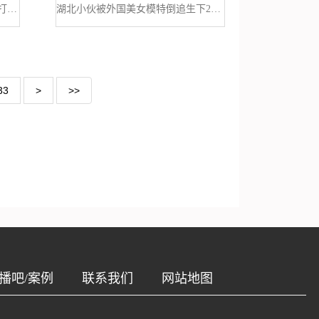
深读佛山 探索电竞进击之路 南海打造电竞产业高质量发展重镇
湖北小伙被外国美女模特倒追生下2个混血女儿大女儿超像杨幂
33
>
>>
播吧/案例
联系我们
网站地图