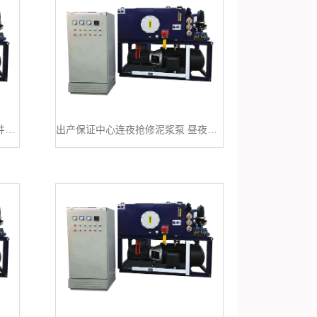
济南市闸口水下清淤-专业打捞深井潜水泵
出产保证中心连夜抢修泥浆泵 昼夜奋战保出产