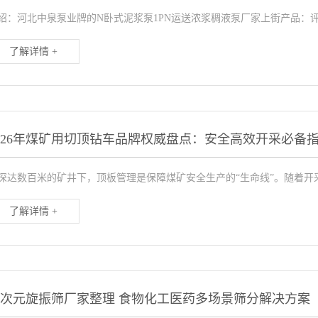
绍：河北中泉泵业牌的N卧式泥浆泵1PN运送浓浆稠液泵厂家上街产品：评
了解详情 +
026年煤矿用切顶钻车品牌权威盘点：安全高效开采必备
深达数百米的矿井下，顶板管理是保障煤矿安全生产的“生命线”。随着开
了解详情 +
次元旋振筛厂家整理 食物化工医药多场景筛分解决方案