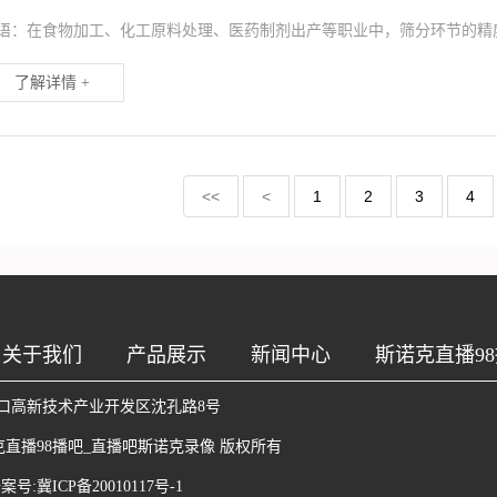
语：在食物加工、化工原料处理、医药制剂出产等职业中，筛分环节的精
了解详情 +
<<
<
1
2
3
4
关于我们
产品展示
新闻中心
斯诺克直播98
口高新技术产业开发区沈孔路8号
克直播98播吧_直播吧斯诺克录像
版权所有
.备案号:
冀ICP备20010117号-1