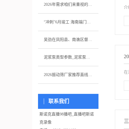
2026年需求咱们来重视的五家注浆泵厂家引荐
介
“冲刺”6月竣工 海南端门岭矿区（二期）年产530万吨花岗岩骨料项目综合楼封顶
吴劲在凤阳县、南谯区督导杰出生态环境问题整改作业
2
泥浆泵类型参数_泥浆泵选型_图片
在
2026振动筛厂家推荐直线振动筛超声波直排厂家优选指南！
联系我们
斯诺克直播98播吧_直播吧斯诺
三
克录像