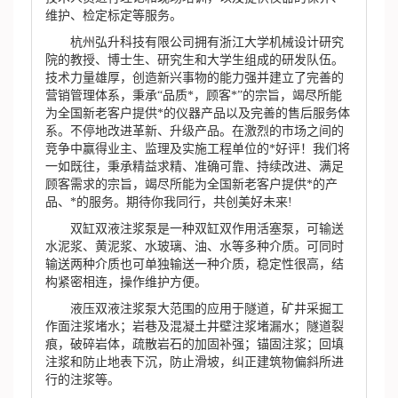
维护、检定标定等服务。
杭州弘升科技有限公司拥有浙江大学机械设计研究
院的教授、博士生、研究生和大学生组成的研发队伍。
技术力量雄厚，创造新兴事物的能力强并建立了完善的
营销管理体系，秉承“品质*，顾客*”的宗旨，竭尽所能
为全国新老客户提供*的仪器产品以及完善的售后服务体
系。不停地改进革新、升级产品。在激烈的市场之间的
竞争中赢得业主、监理及实施工程单位的*好评！我们将
一如既往，秉承精益求精、准确可靠、持续改进、满足
顾客需求的宗旨，竭尽所能为全国新老客户提供*的产
品、*的服务。期待你我同行，共创美好未来!
双缸双液注浆泵是一种双缸双作用活塞泵，可输送
水泥浆、黄泥浆、水玻璃、油、水等多种介质。可同时
输送两种介质也可单独输送一种介质，稳定性很高，结
构紧密相连，操作维护方便。
液压双液注浆泵大范围的应用于隧道，矿井采掘工
作面注浆堵水；岩巷及混凝土井壁注浆堵漏水；隧道裂
痕，破碎岩体，疏散岩石的加固补强；锚固注浆；回填
注浆和防止地表下沉，防止滑坡，纠正建筑物偏斜所进
行的注浆等。