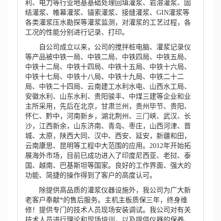
利、电力等行业地基基础处理回填灌浆、岩溶灌浆、固
结灌浆、帷幕灌浆、锚索灌浆、接缝灌浆、GIN灌浆等
各类灌浆压水勘探等灌浆监测，对灌浆的工艺过程，各
工况的性能分别进行记录、打印。
自公司成立以来，公司的搅拌桩电脑、灌浆记录仪
等产品被中铁一局、中铁二局、中铁四局、中铁五局、
中铁十二局、中铁十四局、中铁十五局、中铁十六局、
中铁十七局、中铁十八局、中铁十九局、中铁二十二
局、中铁二十四局、云南建工水利水电、山西水工局、
安徽水利、山东水利、贵阳骏丰、中煤三建等企业和业
主所采用，先后在北京，甘肃兰州，贵州毕节、贵阳、
怀仁、黔中，河南新乡，湖北荆州、三门峡、武汉、长
沙，江西新余，山东济南、青岛、枣庄，山西河津、晋
城、太原，陕西大同、汉中、西安、延安，新疆和田，
云南康思、昆明等工程中大范围的应用。2012年开始拓
展海外市场，目前已成功进入了印度尼西亚、老挝、泰
国、越南、巴基斯坦等国家。良好的工作界面、强大的
功能、简捷的操作得到了客户的高度认可。
除提供高品质的灌浆仪器设施外，我公司为广大新
老客户奉献*的售后服务。主机主板质保三年，终身维
修！提供专门的技术人员现场安装调试。我公司对有关
技术人员进行理论和现场培训，以及提供仪器的保养、