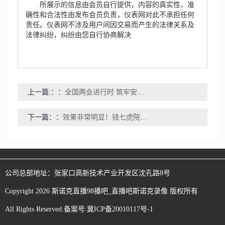
所展示的信息由会员自行提供，内容的真实性、准
确性和合法性由发布会员负责，仪表网对此不承担任何
责任。仪表网不涉及用户间因交易而产生的法律关系及
法律纠纷，纠纷由您自行协商解决
上一篇:：
全国两会进行时 筑牢安全“防火墙”
下一篇：
效果非常明显！钱七虎院士点赞这一关键技术！
公司总部地址：
张家口高新技术产业开发区沈孔路8号
Copyright
2026
斯诺克直播98播吧_直播吧斯诺克录像
版权所有
All Rights Reserved.备案号:
冀ICP备20010117号-1