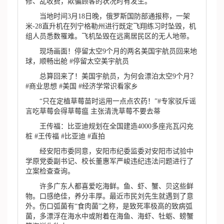
修、乱收费，欺骗顾客的状况时有发生。
当地时间3月18日晚，俄罗斯国防部通报称，一架
米-28直升机在列宁格勒州进行既定飞翔练习时坠毁，机
组人员悉数罹难。飞机坠毁在远离居民区的无人地带。
现场画面！停留太空9个月的两名美国宇航员回来地
球，顺畅出舱 #停留太空美宇航员
总算回来了！美国宇航员，为何会漂泊太空9个月？
#商业思想 #美国 #经济学常识看家乡
“只在定植草莓苗时运用一点点农药！”#专家驳斥谣
言吃草莓会得草莓瘟 主张清洗草莓不要去蒂
王传福：比亚迪规划在全国建造4000多座兆瓦闪充
桩 #王传福 #比亚迪 #直拍
经安阳市委同意，安阳市纪委监委对安阳市试验中
学原党委副书记、校长董惠军严峻违纪违法问题进行了
立案检查查询。
许多广东人都喜爱吃海鲜。鱼、虾、蟹、贝这些鲜
物。口感绝佳，养分丰厚。最近市民刘先生就遇到了意
外。伤口弧菌有“食肉菌”之称，是致死率极高的致病弧
菌，多漂浮在海水中或附着在海鱼、海虾、牡蛎、螃蟹