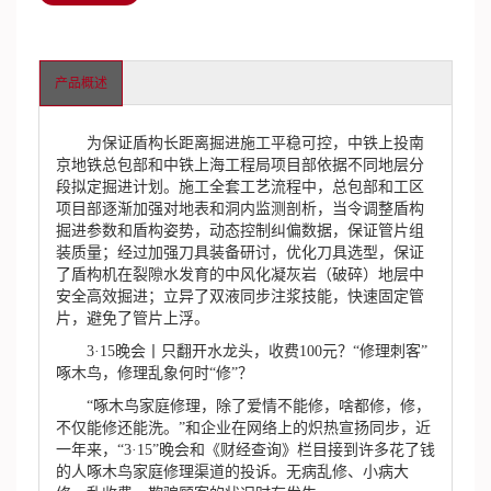
产品概述
为保证盾构长距离掘进施工平稳可控，中铁上投南
京地铁总包部和中铁上海工程局项目部依据不同地层分
段拟定掘进计划。施工全套工艺流程中，总包部和工区
项目部逐渐加强对地表和洞内监测剖析，当令调整盾构
掘进参数和盾构姿势，动态控制纠偏数据，保证管片组
装质量；经过加强刀具装备研讨，优化刀具选型，保证
了盾构机在裂隙水发育的中风化凝灰岩（破碎）地层中
安全高效掘进；立异了双液同步注浆技能，快速固定管
片，避免了管片上浮。
3·15晚会丨只翻开水龙头，收费100元？“修理刺客”
啄木鸟，修理乱象何时“修”？
“啄木鸟家庭修理，除了爱情不能修，啥都修，修，
不仅能修还能洗。”和企业在网络上的炽热宣扬同步，近
一年来，“3·15”晚会和《财经查询》栏目接到许多花了钱
的人啄木鸟家庭修理渠道的投诉。无病乱修、小病大