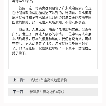
等海洋生物上。
首要，这一笔买卖确实包含了许多政治要素，它是
在特朗普政府威胁加威逼下达到的，特朗普、鲁比奥等
屡次就长江和记在巴拿马运河两边的港口表达应由美国
回收的情绪，这一点世人众所周知，不需老胡多谈。
俗话说，人生无常，喝茶也能喝出祸端来。最近在
广东，发生了一同让人痛心的事情。一位中年男人和朋
友相约喝茶，原本气氛挺和谐的，我们有说有笑。可喝
完茶后，男人动身走了几步，忽然就感觉身体不对劲
了。他也没张扬，仅仅默默地撑了一下桌子，然后拉出
凳子坐下。
上一篇:：
钱塘江首座高铁地道盾构机顺畅发动
下一篇：
新进展！青岛地铁8号线支线最长盾构区间双线顺畅贯穿