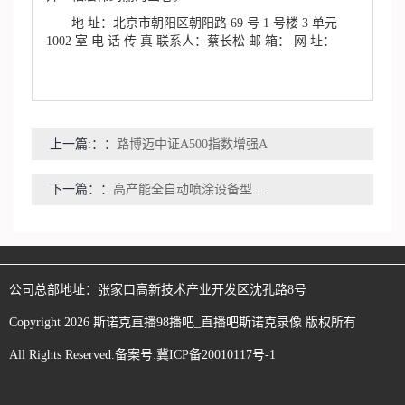
地 址：北京市朝阳区朝阳路 69 号 1 号楼 3 单元
1002 室 电 话 传 真 联系人：蔡长松 邮 箱： 网 址：
上一篇:：
路博迈中证A500指数增强A
下一篇：
高产能全自动喷涂设备型号大全对比：满足多行业不一样的需求！
公司总部地址：
张家口高新技术产业开发区沈孔路8号
Copyright
2026
斯诺克直播98播吧_直播吧斯诺克录像
版权所有
All Rights Reserved.备案号:
冀ICP备20010117号-1