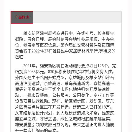
产品概述
雄安新区建材展招商进行中，在线挂号，检查展会
概略、展会日程、展会时刻展会地址参展规模、主办单
位、参展商等概况信息。第六届雄安管材管件及泵阀博
览会将于2022/4/27在雄县雄中家居建材城举行,等待您的
莅临!
2021年，雄安新区将在发动施行要点项目125个，完
结投资2035亿元。830多栋安顿住宅年中行将交房入住。
外围交通主干路网开始成型，京雄城际及雄安站和津石
高速注册运营，京雄高速、荣乌高速新线、京德高速一
期等外围高速和主干线个市场化地块归纳开发快速推
动，一批市政根底、公共服务、公园美化、商业工作等
设备项目快速推动。现在，新区起步区、发动区、容东
片区等要点片区正在开发建造，建造工人已打破18万。
从完结顶层设计规划，到大规模建造如火如荼，雄安这
座立异之城、才智之城、绿色之城的根底越来越坚实，
雄安质量引领的效应日益闪现，未来之城正向世人铺展
开一幅宏伟绚丽的画卷。